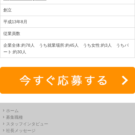
創立
平成13年8月
従業員数
企業全体:約78人 うち就業場所:約45人 うち女性:約3人 うちパ
ート:約30人
ホーム
募集職種
スタッフインタビュー
社長メッセージ