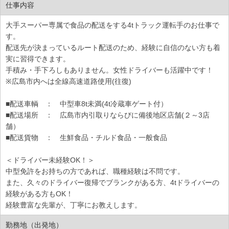
仕事内容
大手スーパー専属で食品の配送をする4tトラック運転手のお仕事で
す。
配送先が決まっているルート配送のため、経験に自信のない方も着
実に習得できます。
手積み・手下ろしもありません。女性ドライバーも活躍中です！
※広島市内へは全線高速道路使用(往復)
■配送車輌 ： 中型車8t未満(4t冷蔵車ゲート付）
■配送場所 ： 広島市内引取りならびに備後地区店舗(２～3店
舗）
■配送貨物 ： 生鮮食品・チルド食品・一般食品
＜ドライバー未経験OK！＞
中型免許をお持ちの方であれば、職種経験は不問です。
また、久々のドライバー復帰でブランクがある方、4tドライバーの
経験がある方もOK！
経験豊富な先輩が、丁寧にお教えします。
勤務地（出発地）