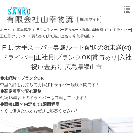
ホーム
募集職種
F-1.大手スーパー専属ルート配送の8t未満（4t）ドライバー|
正社員|ブランクOK|賞与あり|入社祝い金あり|広島県福山市
F-1. 大手スーパー専属ルート配送の8t未満(4t)
ドライバー|正社員|ブランクOK|賞与あり|入社
祝い金あり|広島県福山市
◆
未経験・ブランクOK
中型免許をお持ちであればドライバー経験不問です !
◆
高定着率で安心勤務
勤続15年以上のドライバーも在籍しています !
◆
面接1回 × 内定まで1週間程度
すぐに働きたい方もぜひご応募ください !